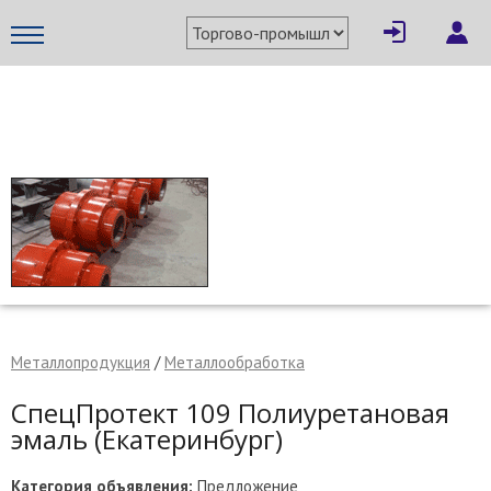
×
Написать поставщику
МЕТАПРОМ - российский торгово-промышленный портал
Металлопродукция
/
Металлообработка
СпецПротект 109 Полиуретановая
эмаль (Екатеринбург)
Отмена
Отправить сообщение
Категория объявления:
Предложение